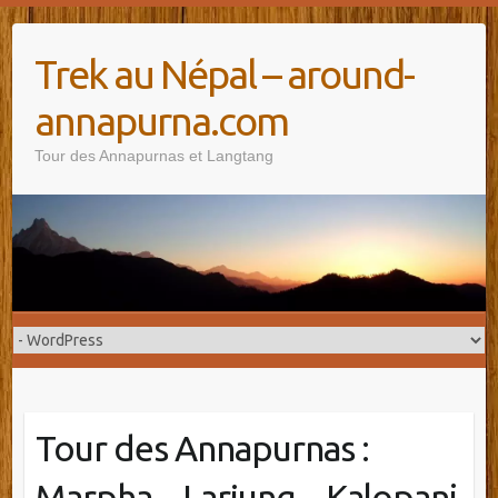
Trek au Népal – around-
annapurna.com
Tour des Annapurnas et Langtang
Tour des Annapurnas :
Marpha – Larjung – Kalopani