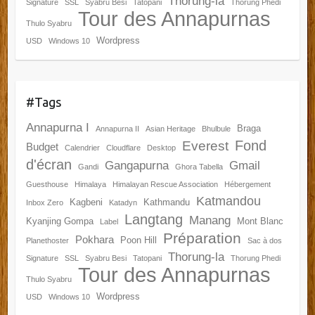
Thorung-la
Signature
SSL
Syabru Besi
Tatopani
Thorung Phedi
Tour des Annapurnas
Thulo Syabru
Wordpress
USD
Windows 10
#Tags
Annapurna I
Braga
Annapurna II
Asian Heritage
Bhulbule
Fond
Everest
Budget
Calendrier
Cloudflare
Desktop
d'écran
Gangapurna
Gmail
Gandi
Ghora Tabella
Guesthouse
Himalaya
Himalayan Rescue Association
Hébergement
Katmandou
Kagbeni
Kathmandu
Inbox Zero
Katadyn
Langtang
Manang
Kyanjing Gompa
Mont Blanc
Label
Préparation
Pokhara
Poon Hill
Planethoster
Sac à dos
Thorung-la
Signature
SSL
Syabru Besi
Tatopani
Thorung Phedi
Tour des Annapurnas
Thulo Syabru
Wordpress
USD
Windows 10