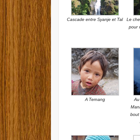
Cascade entre Syanje et Tal
Le che
pour 
A Temang
Au 
Mana
bout