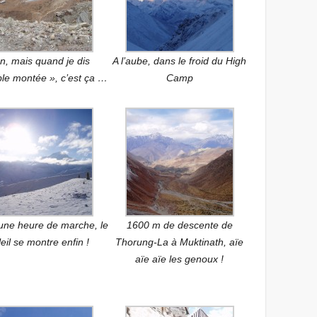
n, mais quand je dis
A l’aube, dans le froid du High
ible montée », c’est ça …
Camp
une heure de marche, le
1600 m de descente de
leil se montre enfin !
Thorung-La à Muktinath, aïe
aïe aïe les genoux !