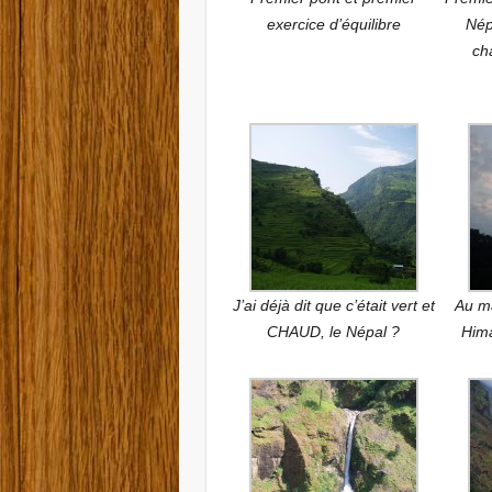
exercice d’équilibre
Nép
ch
J’ai déjà dit que c’était vert et
Au ma
CHAUD, le Népal ?
Hima