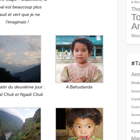
à dos
al est beaucoup plus
Tho
aud et vert que je ne
To
l’imaginais !
A
Word
#T
Ann
Bhulb
tin du deuxième jour :
A Bahudanda
Desk
l Chuli et Ngadi Chuli
Gand
Gues
Assoc
Kata
Kyan
Ma