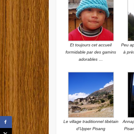
Et toujours cet accueil
Peu ap
formidable par des gamins
à prè
adorables …
Le village traditionnel tibétain
Annap
d’Upper Pisang
Pisan