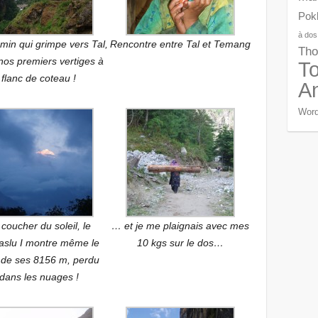
Pok
à dos
min qui grimpe vers Tal,
Rencontre entre Tal et Temang
Tho
nos premiers vertiges à
To
flanc de coteau !
A
Word
coucher du soleil, le
… et je me plaignais avec mes
slu I montre même le
10 kgs sur le dos…
 de ses 8156 m, perdu
dans les nuages !