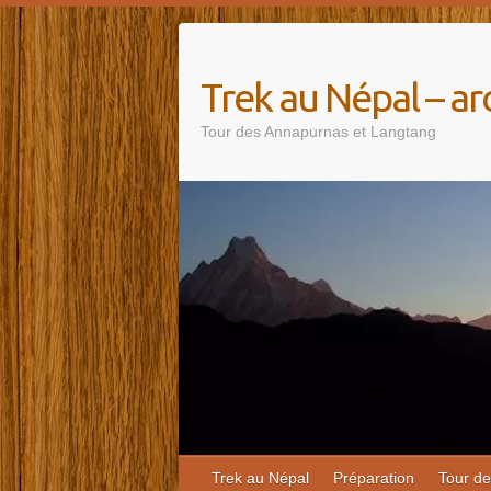
Trek au Népal – 
Tour des Annapurnas et Langtang
Trek au Népal
Préparation
Tour d