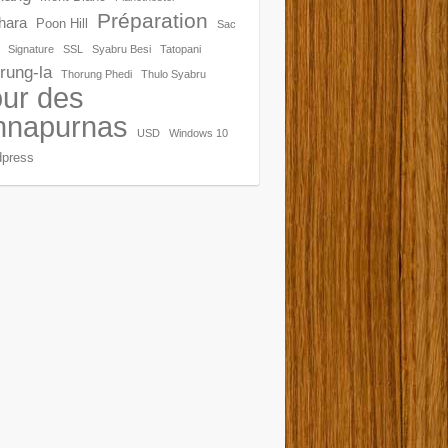
Préparation
hara
Poon Hill
Sac
Signature
SSL
Syabru Besi
Tatopani
rung-la
Thorung Phedi
Thulo Syabru
ur des
nnapurnas
USD
Windows 10
press