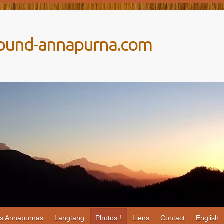
around-annapurna.com
es Annapurnas
Langtang
Photos !
Liens
Contact
English