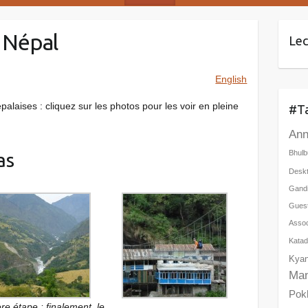
 Népal
Le
English
laises : cliquez sur les photos pour les voir en pleine
#T
Ann
Bhulb
as
Desk
Gand
Gues
Assoc
Kata
Kyan
Ma
Pok
re étape : finalement, le