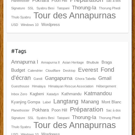
Pokhara
Poon Hill
Planethoster
Sac à dos
Thorung-la
Signature
SSL
Syabru Besi
Tatopani
Thorung Phedi
Tour des Annapurnas
Thulo Syabru
Wordpress
USD
Windows 10
#Tags
Annapurna I
Braga
Annapurna II
Asian Heritage
Bhulbule
Fond
Everest
Budget
Calendrier
Cloudflare
Desktop
d'écran
Gangapurna
Gmail
Gandi
Ghora Tabella
Guesthouse
Himalaya
Himalayan Rescue Association
Hébergement
Katmandou
Kagbeni
Kathmandu
Inbox Zero
Katadyn
Langtang
Manang
Kyanjing Gompa
Mont Blanc
Label
Préparation
Pokhara
Poon Hill
Planethoster
Sac à dos
Thorung-la
Signature
SSL
Syabru Besi
Tatopani
Thorung Phedi
Tour des Annapurnas
Thulo Syabru
Wordpress
USD
Windows 10