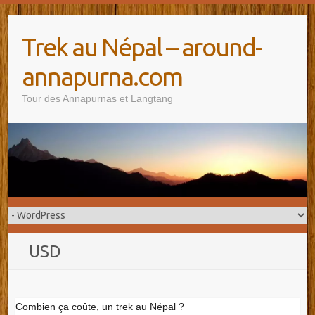
Trek au Népal – around-
annapurna.com
Tour des Annapurnas et Langtang
USD
Combien ça coûte, un trek au Népal ?