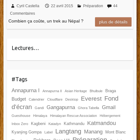
Cyril Castella
22 avril 2015
Préparation
44
Commentaires
Combien ça coûte, un trek au Népal ?
plus de détails
Lectures…
#Tags
Annapurna I
Braga
Annapurna II
Asian Heritage
Bhulbule
Fond
Everest
Budget
Calendrier
Cloudflare
Desktop
d'écran
Gangapurna
Gmail
Gandi
Ghora Tabella
Guesthouse
Himalaya
Himalayan Rescue Association
Hébergement
Katmandou
Kagbeni
Kathmandu
Inbox Zero
Katadyn
Langtang
Manang
Kyanjing Gompa
Mont Blanc
Label
Préparation