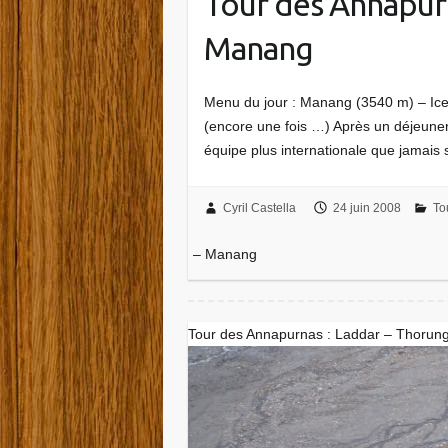
Tour des Annapurn
Manang
Menu du jour : Manang (3540 m) – Ic
(encore une fois …) Après un déjeuner
équipe plus internationale que jamais
Cyril Castella
24 juin 2008
To
– Manang
Tour des Annapurnas : Laddar – Thorun