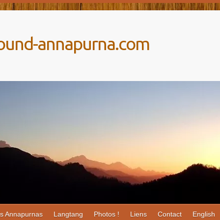
around-annapurna.com
es Annapurnas
Langtang
Photos !
Liens
Contact
English