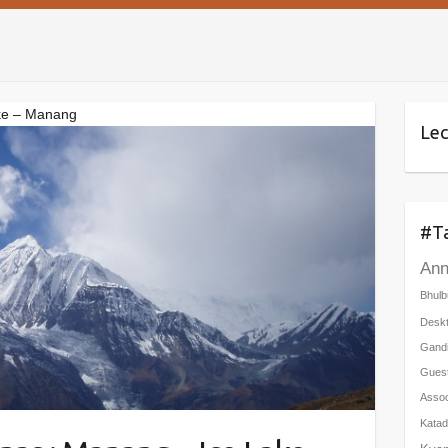
ake – Manang
Le
#T
Ann
Bhulb
Desk
Gand
Gues
Assoc
Kata