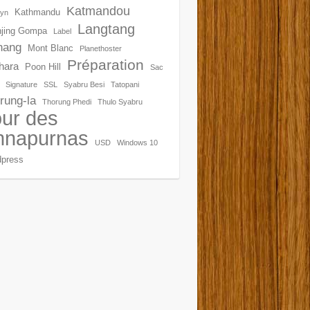
Katmandou
Kathmandu
dyn
Langtang
jing Gompa
Label
nang
Mont Blanc
Planethoster
Préparation
hara
Poon Hill
Sac
Signature
SSL
Syabru Besi
Tatopani
rung-la
Thorung Phedi
Thulo Syabru
ur des
nnapurnas
USD
Windows 10
press