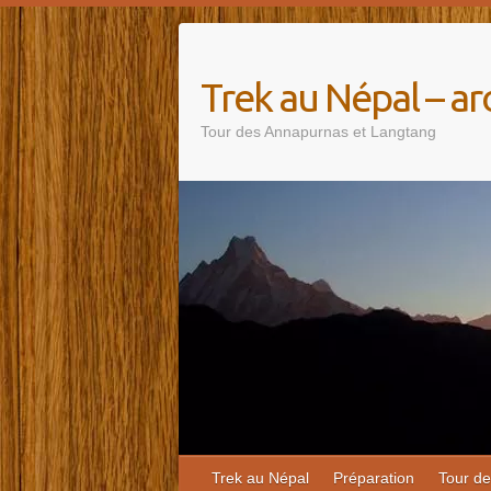
Trek au Népal – 
Tour des Annapurnas et Langtang
Trek au Népal
Préparation
Tour d