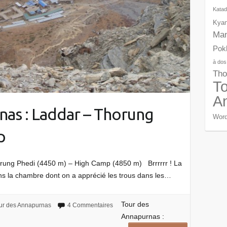
Kata
Kyan
Ma
Pok
à dos
Tho
To
A
nas : Laddar – Thorung
Word
p
orung Phedi (4450 m) – High Camp (4850 m) Brrrrrr ! La
ans la chambre dont on a apprécié les trous dans les…
Tour des
ur des Annapurnas
4 Commentaires
Annapurnas :