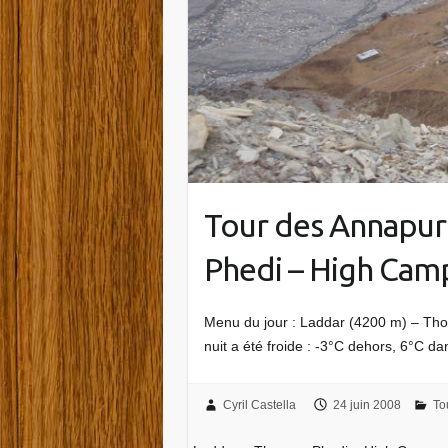
Tour des Annapur
Phedi – High Cam
Menu du jour : Laddar (4200 m) – Th
nuit a été froide : -3°C dehors, 6°C d
Cyril Castella
24 juin 2008
To