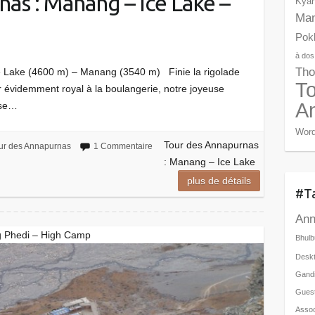
as : Manang – Ice Lake –
Kyan
Ma
Pok
à dos
Tho
e Lake (4600 m) – Manang (3540 m) Finie la rigolade
To
 évidemment royal à la boulangerie, notre joyeuse
A
 se…
Word
Tour des Annapurnas
ur des Annapurnas
1 Commentaire
: Manang – Ice Lake
plus de détails
#T
Ann
g Phedi – High Camp
Bhulb
Desk
Gand
Gues
Assoc